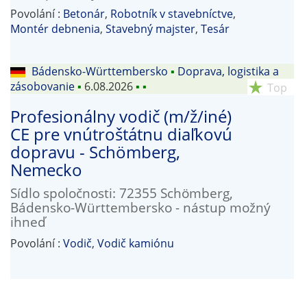
Povolání :
Betonár
,
Robotník v stavebníctve
,
Montér debnenia
,
Stavebný majster
,
Tesár
Bádensko-Württembersko
▪
Doprava, logistika a
zásobovanie
▪
6.08.2026
▪
▪
star_rate
Top
Profesionálny vodič (m/ž/iné)
CE pre vnútroštátnu diaľkovú
dopravu - Schömberg,
Nemecko
Sídlo spoločnosti: 72355 Schömberg,
Bádensko-Württembersko - nástup možný
ihneď
Povolání :
Vodič
,
Vodič kamiónu