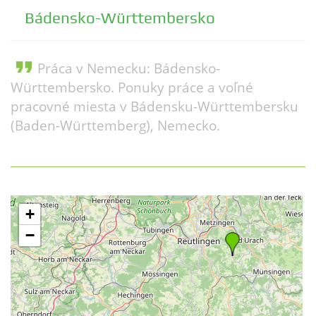
Bádensko-Württembersko
format_quote
Práca v Nemecku: Bádensko-
Württembersko. Ponuky práce a voľné
pracovné miesta v Bádensku-Württembersku
(Baden-Württemberg), Nemecko.
+
−