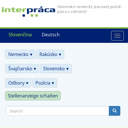
Skip
Slovensko-nemecký pracovný portál -
to
práca v zahraničí
main
content
Slovenčina
Deutsch
Togg
navi
Nemecko
Rakúsko
Švajčiarsko
Slovensko
Odbory
Pozícia
Stellenanzeige schalten
Search