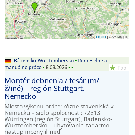
Leaflet
| OSM Mapnik
Bádensko-Württembersko
▪
Remeselné a
manuálne práce
▪
8.08.2026
▪
▪
star_rate
Top
Montér debnenia / tesár (m/
ž/iné) – región Stuttgart,
Nemecko
Miesto výkonu práce: rôzne staveniská v
Nemecku – sídlo spoločnosti: 72813
Würtingen (región Stuttgart), Bádensko-
Württembersko – ubytovanie zadarmo –
nástup možný ihneď