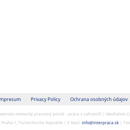
Impresum
Privacy Policy
Ochrana osobných údajov
lovensko-nemecký pracovný portál - práca v zahraničí | Medialink 
 Praha 1, Tschechische Republik | E-Mail:
info@interpraca.sk
| Tel