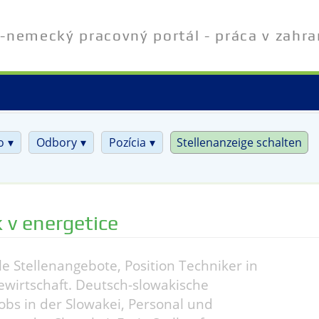
-nemecký pracovný portál - práca v zahra
o
Odbory
Pozícia
Stellenanzeige schalten
 v energetice
le Stellenangebote, Position Techniker in
ewirtschaft. Deutsch-slowakische
Jobs in der Slowakei, Personal und