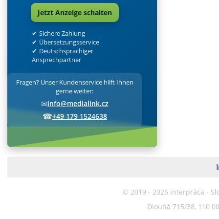
Jetzt Anzeige schalten
Sichere Zahlung
Übersetzungsservice
Deutschsprachiger
Ansprechpartner
Fragen? Unser Kundenservice hilft Ihnen
gerne weiter:
✉
info@medialink.cz
☎
+49 179 1524638
© 2019 - 2026 interpráca - S
Dlouhá 715/38, 110 00