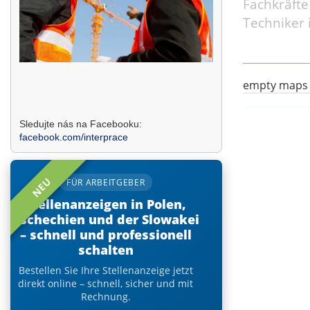
Fachkräfte 
Techniker 
empty maps
Sledujte nás na Facebooku:
facebook.com/interprace
NEU
FÜR ARBEITGEBER
Stellenanzeigen in Polen,
Tschechien und der Slowakei
– schnell und professionell
schalten
Bestellen Sie Ihre Stellenanzeige jetzt
direkt online – schnell, sicher und mit
Rechnung.