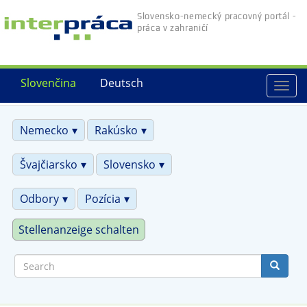
Skip
Slovensko-nemecký pracovný portál -
to
práca v zahraničí
main
content
Slovenčina
Deutsch
Togg
navi
Nemecko
Rakúsko
Švajčiarsko
Slovensko
Odbory
Pozícia
Stellenanzeige schalten
Search