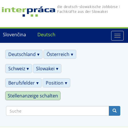
Direkt
die deutsch-slowakische Jobbörse |
zum
Fachkräfte aus der Slowakei
Inhalt
Slovenčina
Deutsch
Togg
navi
Deutschland
Österreich
Schweiz
Slowakei
Berufsfelder
Position
Stellenanzeige schalten
Suche