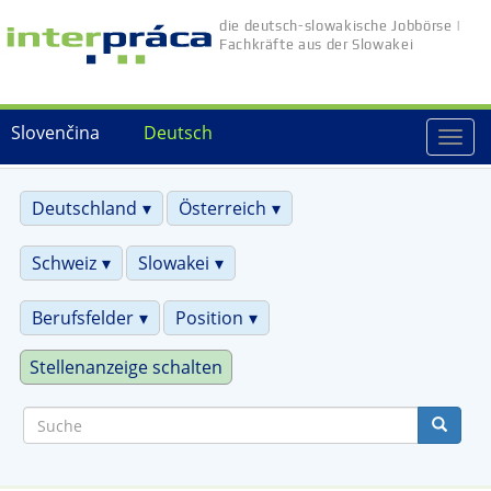
Direkt
die deutsch-slowakische Jobbörse |
zum
Fachkräfte aus der Slowakei
Inhalt
Slovenčina
Deutsch
Togg
navi
Deutschland
Österreich
Schweiz
Slowakei
Berufsfelder
Position
Stellenanzeige schalten
Suche