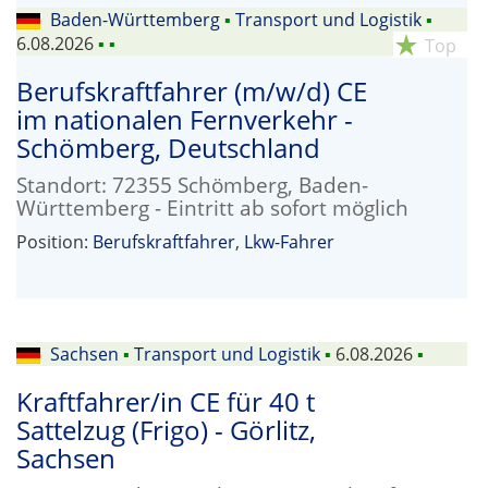
Baden-Württemberg
▪
Transport und Logistik
▪
6.08.2026
▪
▪
star_rate
Top
Berufskraftfahrer (m/w/d) CE
im nationalen Fernverkehr -
Schömberg, Deutschland
Standort: 72355 Schömberg, Baden-
Württemberg - Eintritt ab sofort möglich
Position:
Berufskraftfahrer
,
Lkw-Fahrer
Sachsen
▪
Transport und Logistik
▪
6.08.2026
▪
Kraftfahrer/in CE für 40 t
Sattelzug (Frigo) - Görlitz,
Sachsen