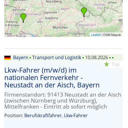
Leaflet
| OSM Mapnik
Bayern
▪
Transport und Logistik
▪
10.08.2026
▪
▪
star_rate
Top
Lkw-Fahrer (m/w/d) im
nationalen Fernverkehr -
Neustadt an der Aisch, Bayern
Firmenstandort: 91413 Neustadt an der Aisch
(zwischen Nürnberg und Würzburg),
Mittelfranken - Eintritt ab sofort möglich
Position:
Berufskraftfahrer
,
Lkw-Fahrer