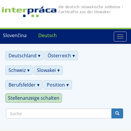
Direkt
die deutsch-slowakische Jobbörse |
zum
Fachkräfte aus der Slowakei
Inhalt
Slovenčina
Deutsch
Togg
navi
Deutschland
Österreich
Schweiz
Slowakei
Berufsfelder
Position
Stellenanzeige schalten
Suche