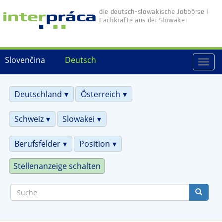
Direkt
die deutsch-slowakische Jobbörse |
zum
Fachkräfte aus der Slowakei
Inhalt
Slovenčina
Deutsch
Togg
navi
Deutschland
Österreich
Schweiz
Slowakei
Berufsfelder
Position
Stellenanzeige schalten
Suche