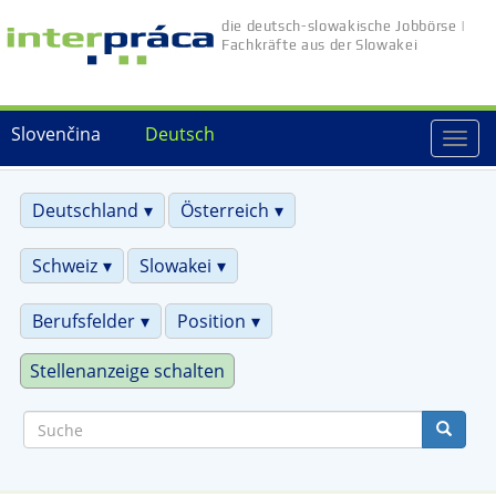
Direkt
die deutsch-slowakische Jobbörse |
zum
Fachkräfte aus der Slowakei
Inhalt
Slovenčina
Deutsch
Togg
navi
Deutschland
Österreich
Schweiz
Slowakei
Berufsfelder
Position
Stellenanzeige schalten
Suche