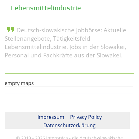
Lebensmittelindustrie
format_quote
Deutsch-slowakische Jobbörse: Aktuelle
Stellenangebote, Tätigkeitsfeld
Lebensmittelindustrie. Jobs in der Slowakei,
Personal und Fachkräfte aus der Slowakei.
empty maps
Impressum
Privacy Policy
Datenschutzerklärung
© 2019 - 2026 interpráca - die deutsch-slowakische