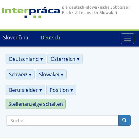
Direkt
die deutsch-slowakische Jobbörse |
zum
Fachkräfte aus der Slowakei
Inhalt
Slovenčina
Deutsch
Togg
navi
Deutschland
Österreich
Schweiz
Slowakei
Berufsfelder
Position
Stellenanzeige schalten
Suche