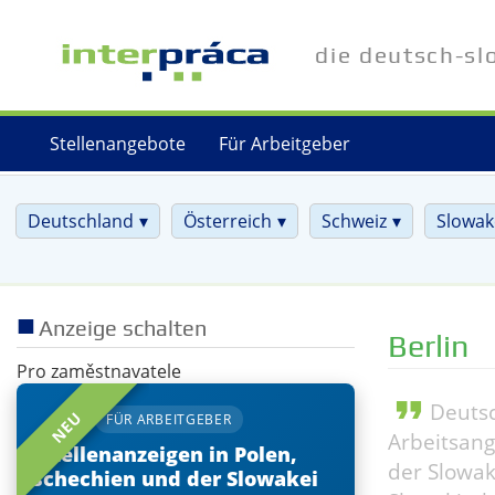
Direkt
zum
die deutsch-sl
Inhalt
Stellenangebote
Für Arbeitgeber
Deutschland
Österreich
Schweiz
Slowak
Anzeige schalten
Berlin
Pro zaměstnavatele
format_quote
Deutsc
NEU
FÜR ARBEITGEBER
Arbeitsang
Stellenanzeigen in Polen,
der Slowak
Tschechien und der Slowakei