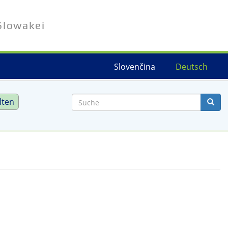
Slowakei
Slovenčina
Deutsch
lten
Suche