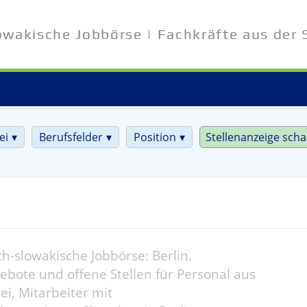
owakische Jobbörse | Fachkräfte aus der 
ei
Berufsfelder
Position
Stellenanzeige scha
h-slowakische Jobbörse: Berlin.
ebote und offene Stellen für Personal aus
ei, Mitarbeiter mit