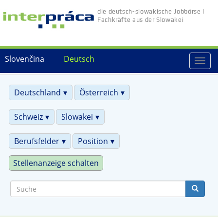
Direkt
die deutsch-slowakische Jobbörse |
zum
Fachkräfte aus der Slowakei
Inhalt
Slovenčina
Deutsch
Togg
navi
Deutschland
Österreich
Schweiz
Slowakei
Berufsfelder
Position
Stellenanzeige schalten
Suche