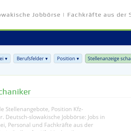
owakische Jobbörse | Fachkräfte aus der 
ei
Berufsfelder
Position
Stellenanzeige scha
chaniker
le Stellenangebote, Position Kfz-
. Deutsch-slowakische Jobbörse: Jobs in
ei, Personal und Fachkräfte aus der