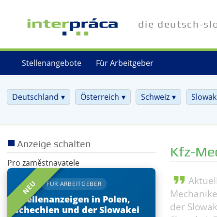
Direkt
zum
die deutsch-sl
Inhalt
Stellenangebote
Für Arbeitgeber
Deutschland
Österreich
Schweiz
Slowak
Anzeige schalten
Kfz-Me
Pro zaměstnavatele
format_quote
Aktuel
NEU
FÜR ARBEITGEBER
Mechaniker
Stellenanzeigen in Polen,
der Slowak
Tschechien und der Slowakei