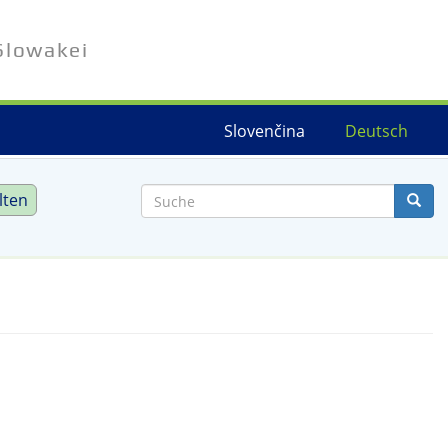
Slowakei
Slovenčina
Deutsch
lten
Suche