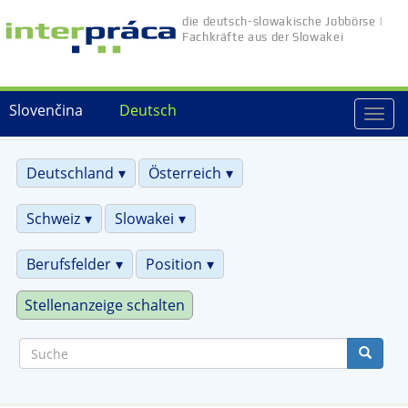
Direkt
die deutsch-slowakische Jobbörse |
zum
Fachkräfte aus der Slowakei
Inhalt
Slovenčina
Deutsch
Togg
navi
Deutschland
Österreich
Schweiz
Slowakei
Berufsfelder
Position
Stellenanzeige schalten
Suche