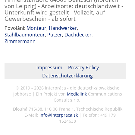
von Leipzig) - Arbeitsorte: deutschlandweit -
Unterkunft wird gestellt - Vollzeit, auf
Gewerbeschein - ab sofort
Povolání:
Monteur
,
Handwerker
,
Stahlbaumonteur
,
Putzer
,
Dachdecker
,
Zimmermann
Impressum
Privacy Policy
Datenschutzerklärung
© 2019 - 2026 interpráca - die deutsch-slowakische
Jobbörse | Ein Projekt von
Medialink
Communications
Consult s.r.o.
Dlouhá 715/38, 110 00 Praha 1, Tschechische Republik
| E-Mail:
info@interpraca.sk
| Telefon: +49 179
1524638