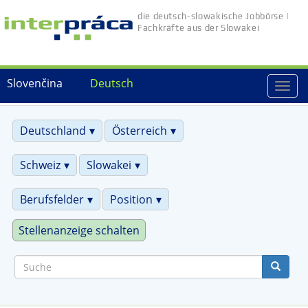
Direkt
die deutsch-slowakische Jobbörse |
zum
Fachkräfte aus der Slowakei
Inhalt
Slovenčina
Deutsch
Togg
navi
Deutschland
Österreich
Schweiz
Slowakei
Berufsfelder
Position
Stellenanzeige schalten
Suche