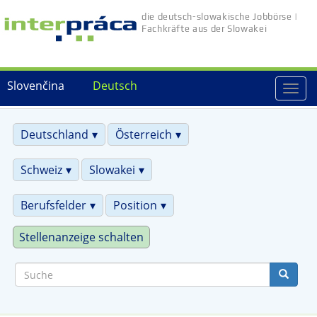
Direkt
die deutsch-slowakische Jobbörse |
zum
Fachkräfte aus der Slowakei
Inhalt
Slovenčina
Deutsch
Togg
navi
Deutschland
Österreich
Schweiz
Slowakei
Berufsfelder
Position
Stellenanzeige schalten
Suche