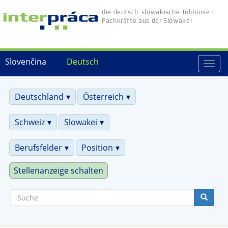
Direkt
die deutsch-slowakische Jobbörse |
zum
Fachkräfte aus der Slowakei
Inhalt
Slovenčina
Deutsch
Togg
navi
Deutschland
Österreich
Schweiz
Slowakei
Berufsfelder
Position
Stellenanzeige schalten
Suche