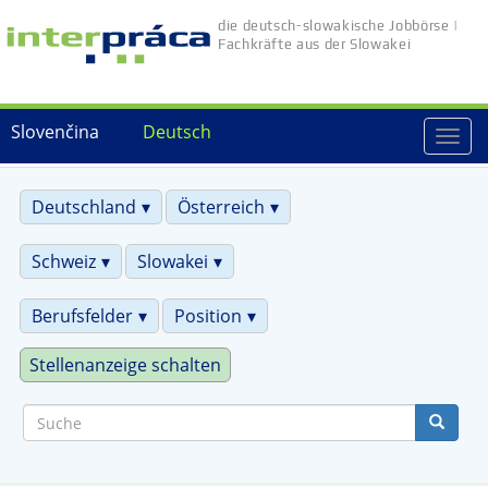
Direkt
die deutsch-slowakische Jobbörse |
zum
Fachkräfte aus der Slowakei
Inhalt
Slovenčina
Deutsch
Togg
navi
Deutschland
Österreich
Schweiz
Slowakei
Berufsfelder
Position
Stellenanzeige schalten
Suche