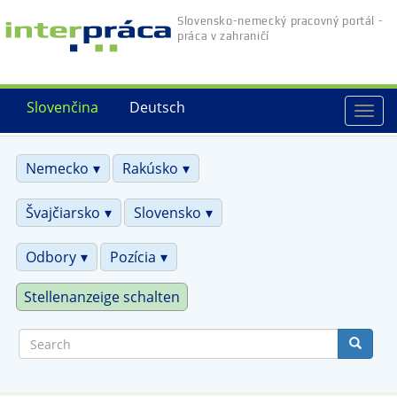
Skip
Slovensko-nemecký pracovný portál -
to
práca v zahraničí
main
content
Slovenčina
Deutsch
Togg
navi
Nemecko
Rakúsko
Švajčiarsko
Slovensko
Odbory
Pozícia
Stellenanzeige schalten
Search