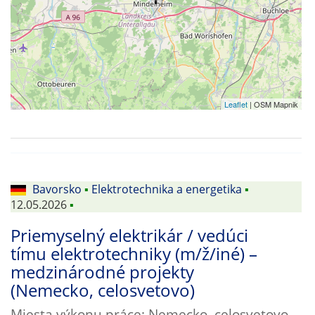
Leaflet
| OSM Mapnik
Bavorsko
▪
Elektrotechnika a energetika
▪
12.05.2026
▪
Priemyselný elektrikár / vedúci
tímu elektrotechniky (m/ž/iné) –
medzinárodné projekty
(Nemecko, celosvetovo)
Miesta výkonu práce: Nemecko, celosvetovo