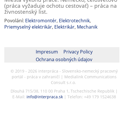
(práca vyžaduje ochotu cestovať) – práca na
živnostenský list.
Povolání:
Elektromontér
,
Elektrotechnik
,
Priemyselný elektrikár
,
Elektrikár
,
Mechanik
Impresum
Privacy Policy
Ochrana osobných údajov
© 2019 - 2026 interpráca - Slovensko-nemecký pracovný
portál - práca v zahraničí | Medialink Communications
Consult s.r.o.
Dlouhá 715/38, 110 00 Praha 1, Tschechische Republik |
E-Mail:
info@interpraca.sk
| Telefon: +49 179 1524638