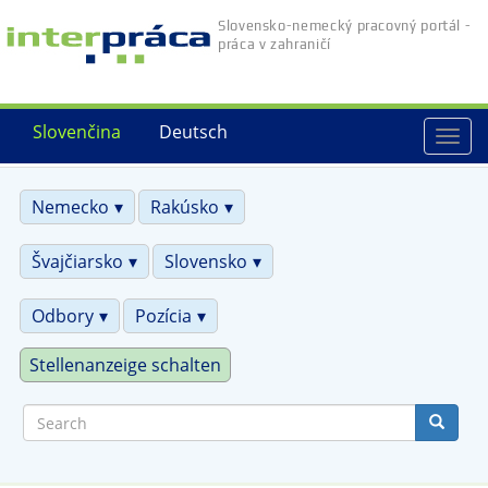
Skip
Slovensko-nemecký pracovný portál -
to
práca v zahraničí
main
content
Slovenčina
Deutsch
Togg
navi
Nemecko
Rakúsko
Švajčiarsko
Slovensko
Odbory
Pozícia
Stellenanzeige schalten
Search