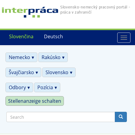
Skip
Slovensko-nemecký pracovný portál -
to
práca v zahraničí
main
content
Slovenčina
Deutsch
Togg
navi
Nemecko
Rakúsko
Švajčiarsko
Slovensko
Odbory
Pozícia
Stellenanzeige schalten
Search