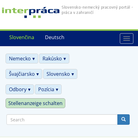
Skip
Slovensko-nemecký pracovný portál -
to
práca v zahraničí
main
content
Slovenčina
Deutsch
Togg
navi
Nemecko
Rakúsko
Švajčiarsko
Slovensko
Odbory
Pozícia
Stellenanzeige schalten
Search