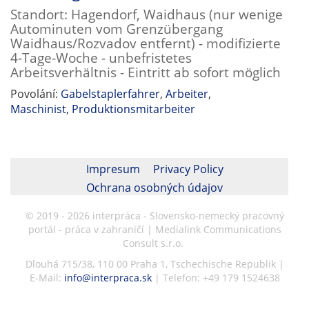
Standort: Hagendorf, Waidhaus (nur wenige
Autominuten vom Grenzübergang
Waidhaus/Rozvadov entfernt) - modifizierte
4-Tage-Woche - unbefristetes
Arbeitsverhältnis - Eintritt ab sofort möglich
Povolání:
Gabelstaplerfahrer
,
Arbeiter
,
Maschinist
,
Produktionsmitarbeiter
Impresum
Privacy Policy
Ochrana osobných údajov
© 2019 - 2026 interpráca - Slovensko-nemecký pracovný
portál - práca v zahraničí | Medialink Communications
Consult s.r.o.
Dlouhá 715/38, 110 00 Praha 1, Tschechische Republik |
E-Mail:
info@interpraca.sk
| Telefon: +49 179 1524638