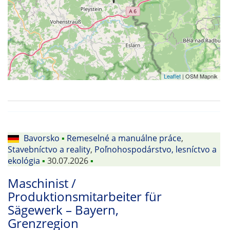
Leaflet
| OSM Mapnik
Bavorsko
▪
Remeselné a manuálne práce
,
Stavebníctvo a reality
,
Poľnohospodárstvo, lesníctvo a
ekológia
▪
30.07.2026
▪
Maschinist /
Produktionsmitarbeiter für
Sägewerk – Bayern,
Grenzregion