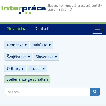
Skip
Slovensko-nemecký pracovný portál -
to
práca v zahraničí
main
content
Slovenčina
Deutsch
Togg
navi
Nemecko
Rakúsko
Švajčiarsko
Slovensko
Odbory
Pozícia
Stellenanzeige schalten
Search