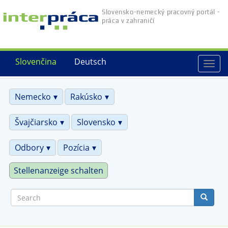
Skip
Slovensko-nemecký pracovný portál -
to
práca v zahraničí
main
content
Slovenčina
Deutsch
Togg
navi
Nemecko
Rakúsko
Švajčiarsko
Slovensko
Odbory
Pozícia
Stellenanzeige schalten
Search