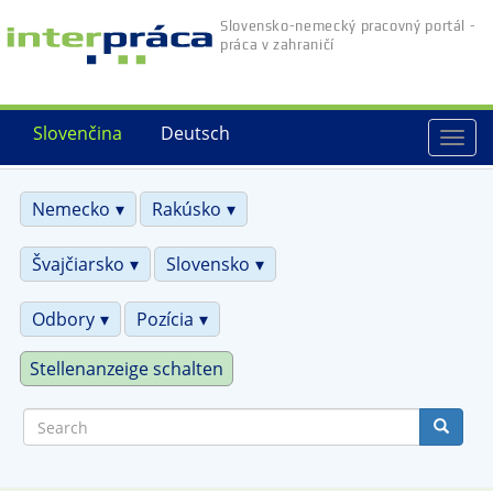
Skip
Slovensko-nemecký pracovný portál -
to
práca v zahraničí
main
content
Slovenčina
Deutsch
Togg
navi
Nemecko
Rakúsko
Švajčiarsko
Slovensko
Odbory
Pozícia
Stellenanzeige schalten
Search