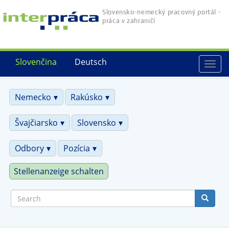
Skip
Slovensko-nemecký pracovný portál -
to
práca v zahraničí
main
content
Slovenčina
Deutsch
Togg
navi
Nemecko
Rakúsko
Švajčiarsko
Slovensko
Odbory
Pozícia
Stellenanzeige schalten
Search