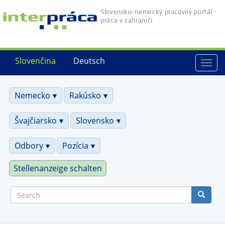
Skip
Slovensko-nemecký pracovný portál -
to
práca v zahraničí
main
content
Slovenčina
Deutsch
Togg
navi
Nemecko
Rakúsko
Švajčiarsko
Slovensko
Odbory
Pozícia
Stellenanzeige schalten
Search