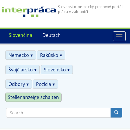
Skip
Slovensko-nemecký pracovný portál -
to
práca v zahraničí
main
content
Slovenčina
Deutsch
Togg
navi
Nemecko
Rakúsko
Švajčiarsko
Slovensko
Odbory
Pozícia
Stellenanzeige schalten
Search