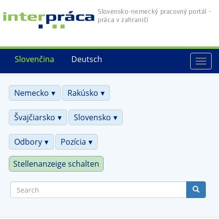
Skip
Slovensko-nemecký pracovný portál -
to
práca v zahraničí
main
content
Slovenčina
Deutsch
Togg
navi
Nemecko
Rakúsko
Švajčiarsko
Slovensko
Odbory
Pozícia
Stellenanzeige schalten
Search