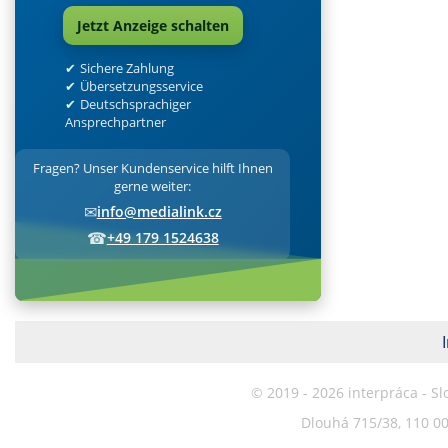
Jetzt Anzeige schalten
Sichere Zahlung
Übersetzungsservice
Deutschsprachiger
Ansprechpartner
Fragen? Unser Kundenservice hilft Ihnen
gerne weiter:
✉
info@medialink.cz
☎
+49 179 1524638
© 2019 - 2026 interpráca - S
Dlouhá 715/38, 110 00