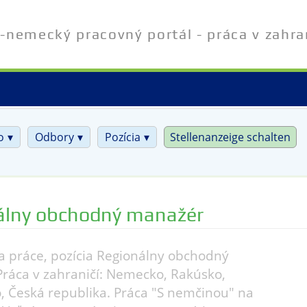
-nemecký pracovný portál - práca v zahra
o
Odbory
Pozícia
Stellenanzeige schalten
álny obchodný manažér
 práce, pozícia Regionálny obchodný
ráca v zahraničí: Nemecko, Rakúsko,
o, Česká republika. Práca "S nemčinou" na