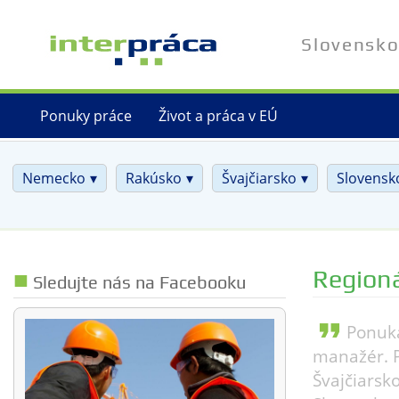
Skip
to
Slovensko
main
content
Ponuky práce
Život a práca v EÚ
Nemecko
Rakúsko
Švajčiarsko
Slovensk
Region
Sledujte nás na Facebooku
format_quote
Ponuka
manažér. P
Švajčiarsk