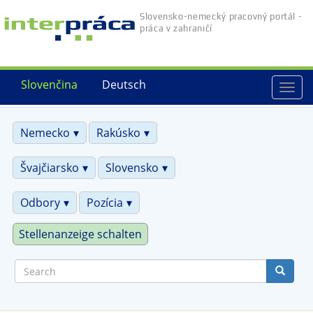
Skip
Slovensko-nemecký pracovný portál -
to
práca v zahraničí
main
content
Slovenčina
Deutsch
Togg
navi
Nemecko
Rakúsko
Švajčiarsko
Slovensko
Odbory
Pozícia
Stellenanzeige schalten
Search