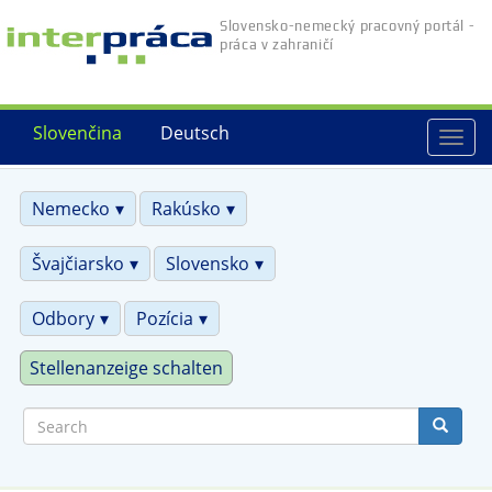
Skip
Slovensko-nemecký pracovný portál -
to
práca v zahraničí
main
content
Slovenčina
Deutsch
Togg
navi
Nemecko
Rakúsko
Švajčiarsko
Slovensko
Odbory
Pozícia
Stellenanzeige schalten
Search