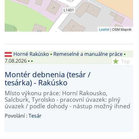
Leaflet
| OSM Mapnik
Horné Rakúsko
▪
Remeselné a manuálne práce
▪
7.08.2026
▪
▪
star_rate
Top
Montér debnenia (tesár /
tesárka) - Rakúsko
Místo výkonu práce: Horní Rakousko,
Salcburk, Tyrolsko - pracovní úvazek: plný
úvazek / podle dohody - nástup možný ihned
Povolání :
Tesár