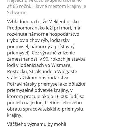
Najväčšiu vekovú skupinu tvoria 40
až 65 roční. Hlavné mestom krajiny je
Schwerin.
Vzhľadom na to, že Meklenbursko-
Predpomoransko leží pri mori, má
rozvinuté námorné hospodárstvo
(rybolov a chov rýb, lodiarsky
priemysel, námorný a prístavný
priemysel). Cez výrazné zníženie
zamestnanosti v 90. rokoch je stavba
lodí v lodeniciach vo Wismare,
Rostocku, Stralsunde a Wolgaste
stále ťažiskom hospodárstva.
Potravinársky priemysel ako dôležité
priemyselné odvetvie krajiny, v
ktorom pracuje okolo 16.000 ľudí, sa
podieľa na jednej tretine celkového
obratu spracovateľského priemyslu
krajiny.
Väčšieho významu by mohli