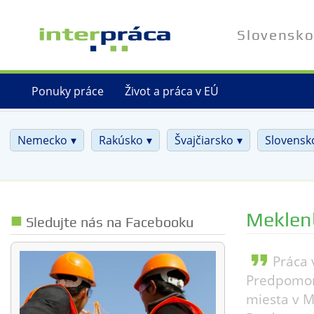
Skip
to
Slovensko
main
content
Ponuky práce
Život a práca v EÚ
Nemecko
Rakúsko
Švajčiarsko
Slovensk
Meklen
Sledujte nás na Facebooku
format_quote
Práca
Predpomor
miesta v 