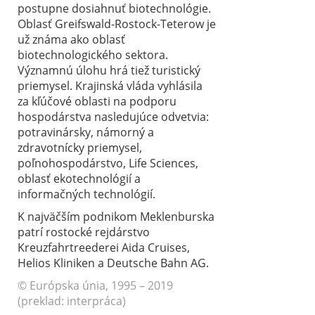
postupne dosiahnuť biotechnológie.
Oblasť Greifswald-Rostock-Teterow je
už známa ako oblasť
biotechnologického sektora.
Významnú úlohu hrá tiež turistický
priemysel. Krajinská vláda vyhlásila
za kľúčové oblasti na podporu
hospodárstva nasledujúce odvetvia:
potravinársky, námorný a
zdravotnícky priemysel,
poľnohospodárstvo, Life Sciences,
oblasť ekotechnológií a
informačných technológií.
K najväčším podnikom Meklenburska
patrí rostocké rejdárstvo
Kreuzfahrtreederei Aida Cruises,
Helios Kliniken a Deutsche Bahn AG.
© Európska únia, 1995 – 2019
(preklad: interpráca)