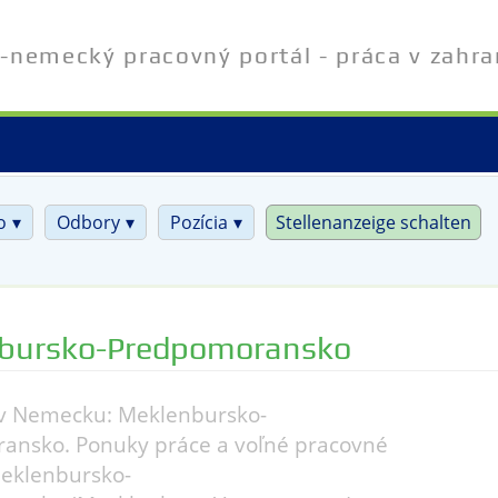
-nemecký pracovný portál - práca v zahra
o
Odbory
Pozícia
Stellenanzeige schalten
bursko-Predpomoransko
 v Nemecku: Meklenbursko-
ansko. Ponuky práce a voľné pracovné
Meklenbursko-