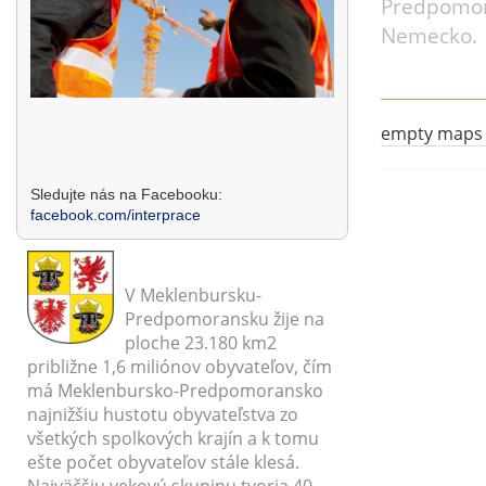
Predpomor
Nemecko.
empty maps
Sledujte nás na Facebooku:
facebook.com/interprace
V Meklenbursku-
Predpomoransku žije na
ploche 23.180 km2
približne 1,6 miliónov obyvateľov, čím
má Meklenbursko-Predpomoransko
najnižšiu hustotu obyvateľstva zo
všetkých spolkových krajín a k tomu
ešte počet obyvateľov stále klesá.