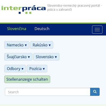
Skip
Slovensko-nemecký pracovný portál -
to
práca v zahraničí
main
content
Slovenčina
Deutsch
Togg
navi
Nemecko
Rakúsko
Švajčiarsko
Slovensko
Odbory
Pozícia
Stellenanzeige schalten
Search