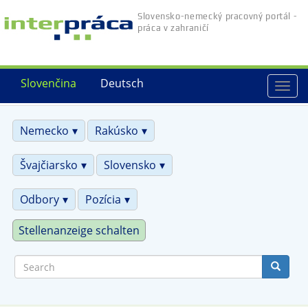
Skip
Slovensko-nemecký pracovný portál -
to
práca v zahraničí
main
content
Slovenčina
Deutsch
Togg
navi
Nemecko
Rakúsko
Švajčiarsko
Slovensko
Odbory
Pozícia
Stellenanzeige schalten
Search