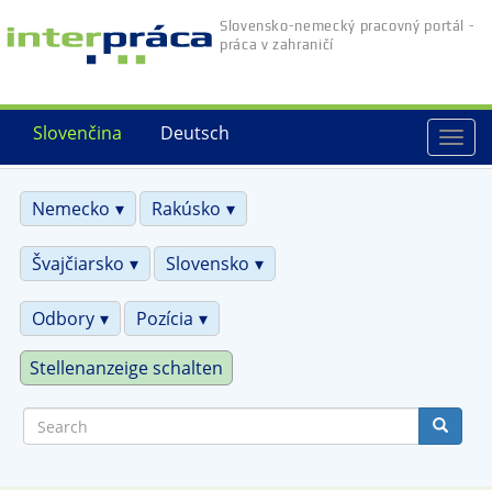
Skip
Slovensko-nemecký pracovný portál -
to
práca v zahraničí
main
content
Slovenčina
Deutsch
Togg
navi
Nemecko
Rakúsko
Švajčiarsko
Slovensko
Odbory
Pozícia
Stellenanzeige schalten
Search