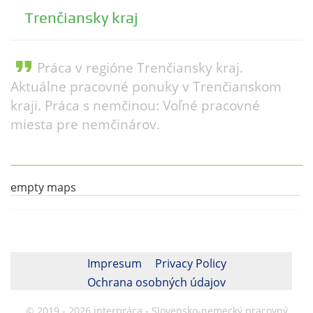
Trenčiansky kraj
format_quote
Práca v regióne Trenčiansky kraj.
Aktuálne pracovné ponuky v Trenčianskom
kraji. Práca s nemčinou: Voľné pracovné
miesta pre nemčinárov.
empty maps
Impresum
Privacy Policy
Ochrana osobných údajov
© 2019 - 2026 interpráca - Slovensko-nemecký pracovný