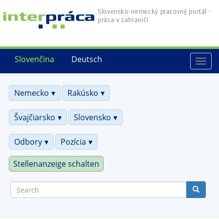
Skip
Slovensko-nemecký pracovný portál -
to
práca v zahraničí
main
content
Slovenčina
Deutsch
Togg
navi
Nemecko
Rakúsko
Švajčiarsko
Slovensko
Odbory
Pozícia
Stellenanzeige schalten
Search