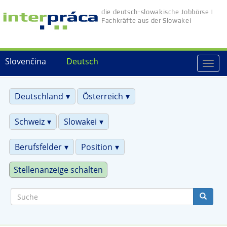
Direkt
die deutsch-slowakische Jobbörse |
zum
Fachkräfte aus der Slowakei
Inhalt
Slovenčina
Deutsch
Togg
navi
Deutschland
Österreich
Schweiz
Slowakei
Berufsfelder
Position
Stellenanzeige schalten
Suche