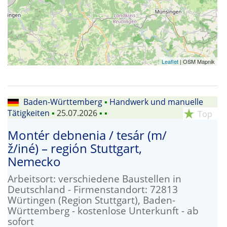
Leaflet
| OSM Mapnik
Baden-Württemberg
▪
Handwerk und manuelle
Tätigkeiten
▪
25.07.2026
▪
▪
star_rate
Top
Montér debnenia / tesár (m/
ž/iné) – región Stuttgart,
Nemecko
Arbeitsort: verschiedene Baustellen in
Deutschland - Firmenstandort: 72813
Würtingen (Region Stuttgart), Baden-
Württemberg - kostenlose Unterkunft - ab
sofort