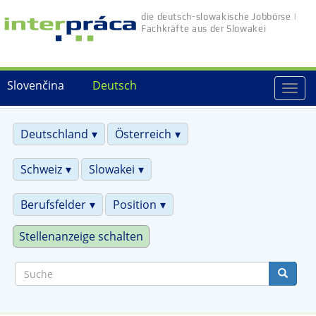
Direkt
die deutsch-slowakische Jobbörse |
zum
Fachkräfte aus der Slowakei
Inhalt
Slovenčina
Deutsch
Togg
navi
Deutschland
Österreich
Schweiz
Slowakei
Berufsfelder
Position
Stellenanzeige schalten
Suche