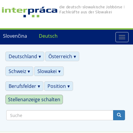
Direkt
die deutsch-slowakische Jobbörse |
zum
Fachkräfte aus der Slowakei
Inhalt
Slovenčina
Deutsch
Togg
navi
Deutschland
Österreich
Schweiz
Slowakei
Berufsfelder
Position
Stellenanzeige schalten
Suche