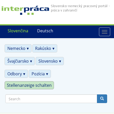
Skip
Slovensko-nemecký pracovný portál -
to
práca v zahraničí
main
content
Slovenčina
Deutsch
Togg
navi
Nemecko
Rakúsko
Švajčiarsko
Slovensko
Odbory
Pozícia
Stellenanzeige schalten
Search