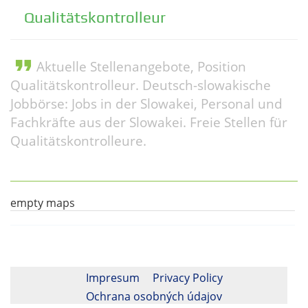
Qualitätskontrolleur
format_quote
Aktuelle Stellenangebote, Position
Qualitätskontrolleur. Deutsch-slowakische
Jobbörse: Jobs in der Slowakei, Personal und
Fachkräfte aus der Slowakei. Freie Stellen für
Qualitätskontrolleure.
empty maps
Impresum
Privacy Policy
Ochrana osobných údajov